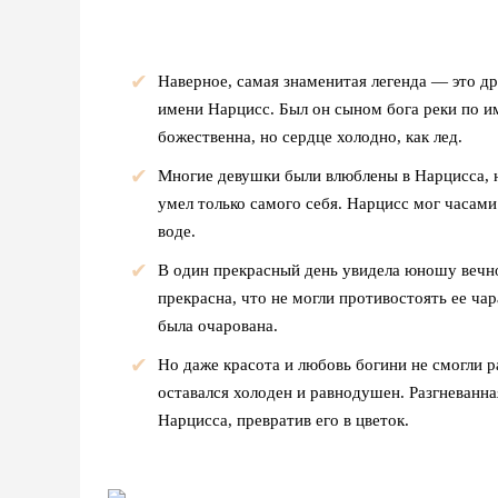
Наверное, самая знаменитая легенда — это д
имени Нарцисс. Был он сыном бога реки по и
божественна, но сердце холодно, как лед.
Многие девушки были влюблены в Нарцисса, н
умел только самого себя. Нарцисс мог часами
воде.
В один прекрасный день увидела юношу вечно
прекрасна, что не могли противостоять ее ча
была очарована.
Но даже красота и любовь богини не смогли 
оставался холоден и равнодушен. Разгневанн
Нарцисса, превратив его в цветок.