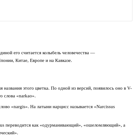
диной его считается колыбель человечества —
понии, Китае, Европе и на Кавказе.
названия этого цветка. По одной из версий, появилось оно в V-
о слова «narkao».
ово «nargis». На латыни нарцисс называется «Narcissus
ssus переводится как «одурманивающий», «ошеломляющий», а
ический».