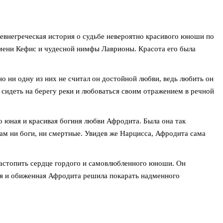
ревнегреческая история о судьбе невероятно красивого юноши по
мени Кефис и чудесной нимфы Лаврионы. Красота его была
о ни одну из них не считал он достойной любви, ведь любить он
 сидеть на берегу реки и любоваться своим отражением в речной
 юная и красивая богиня любви Афродита. Была она так
рам ни боги, ни смертные. Увидев же Нарцисса, Афродита сама
растопить сердце гордого и самовлюбленного юноши. Он
ая и обиженная Афродита решила покарать надменного